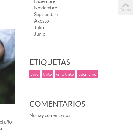
Diciembre
Noviembre
Arriba
Septiembre
Agosto
Julio
Junio
ETIQUETAS
vino
tinto
vino tinto
buen vino
COMENTARIOS
No hay comentarios
el año
a