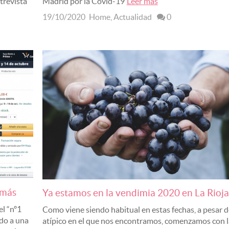
trevista
Madrid por la Covid-19
Leer más
19/10/2020
Home
,
Actualidad
0
 más
Ya estamos en la vendimia 2020 en La Rioja
l “nº1
Como viene siendo habitual en estas fechas, a pesar d
do a una
atípico en el que nos encontramos, comenzamos con l