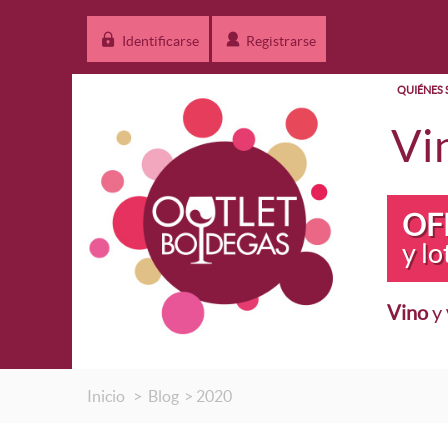
Identificarse
Registrarse
QUIÉNES
Vi
OF
y lo
Vino
y
OFERTA
Vino en
Lotes B
Inicio
>
Blog
>
2020
Packs O
Más ve