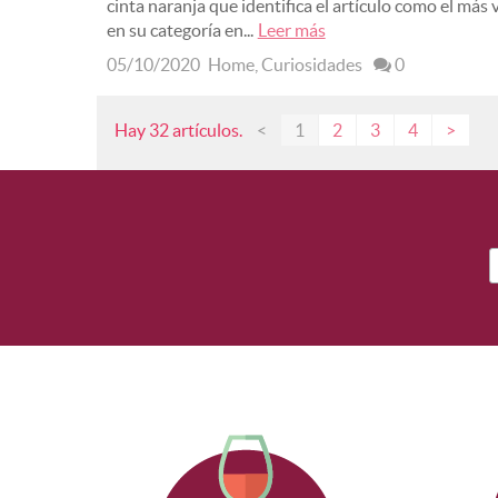
cinta naranja que identifica el artículo como el más
en su categoría en...
Leer más
05/10/2020
Home
,
Curiosidades
0
Hay 32 artículos.
<
1
2
3
4
>