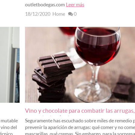
outletbodegas.com
Leer más
18/12/2020
Home
0
Vino y chocolate para combatir las arrugas,
nuevo tratamiento...
Seguramente has escuchado sobre miles de remedio 
y mutable
prevenir la aparición de arrugas: qué comer y no come
 vino del
mascarillas, qué cremas. Sin embargo, para la sorpres
écnico