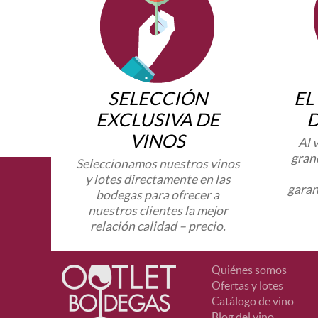
SELECCIÓN
EL
EXCLUSIVA DE
VINOS
Al 
gran
Seleccionamos nuestros vinos
y lotes directamente en las
garan
bodegas para ofrecer a
nuestros clientes la mejor
relación calidad – precio.
Quiénes somos
Ofertas y lotes
Catálogo de vino
Blog del vino