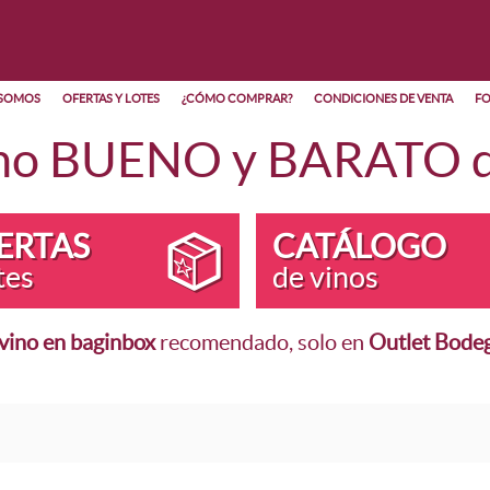
 SOMOS
OFERTAS Y LOTES
¿CÓMO COMPRAR?
CONDICIONES DE VENTA
FO
no BUENO y BARATO di
ERTAS
CATÁLOGO
tes
de vinos
vino en baginbox
recomendado, solo en
Outlet Bode
S Y LOTES
POR TIPO DE VINO
POR DEN
 Bag In Box
Vino Tinto
DOC Rioja
ag in Box
Vino Blanco
Vinos de 
fertas
Vino Verdejo
Otras DOC
ndidos
Vino Rosado