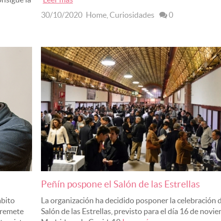
30/10/2020
Home
,
Curiosidades
0
Peñín pospone el Salón de las Estrellas
mbito
La organización ha decidido posponer la celebración d
arremete
Salón de las Estrellas, previsto para el día 16 de novi