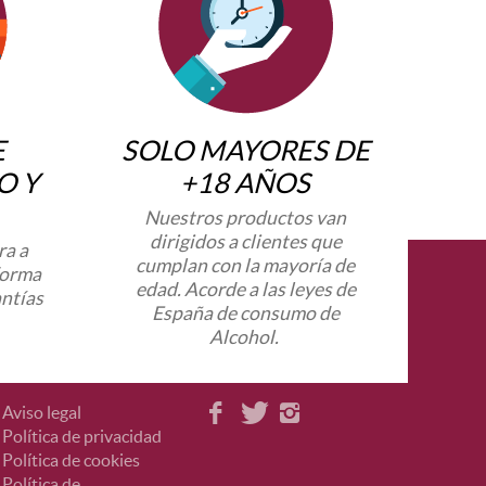
E
SOLO MAYORES DE
O Y
+18 AÑOS
Nuestros productos van
dirigidos a clientes que
ra a
cumplan con la mayoría de
forma
edad. Acorde a las leyes de
antías
España de consumo de
Alcohol.
Aviso legal
Política de privacidad
Política de cookies
Política de