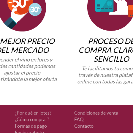
 MEJOR PRECIO
PROCESO D
DEL MERCADO
COMPRA CLAR
SENCILLO
vender el vino en lotes y
des cantidades podemos
Te facilitamos tu comp
ajustar el precio
través de nuestra plata
tizándote la mejor oferta
online con todas las gar
¿Por qué en lotes?
Condiciones de venta
¿Cómo comprar?
FAQ
Formas de pago
Contacto
Envío gratuito