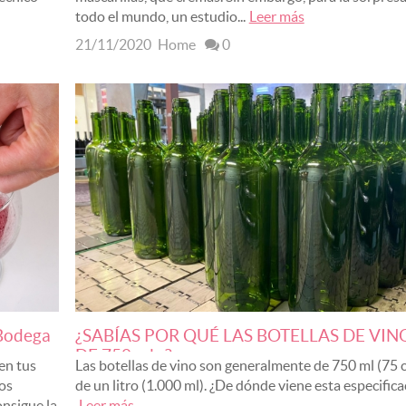
todo el mundo, un estudio...
Leer más
21/11/2020
Home
0
 Bodega
¿SABÍAS POR QUÉ LAS BOTELLAS DE VIN
DE 750 ml...?
en tus
Las botellas de vino son generalmente de 750 ml (75 c
os
de un litro (1.000 ml). ¿De dónde viene esta especifica
nsigue la
Leer más