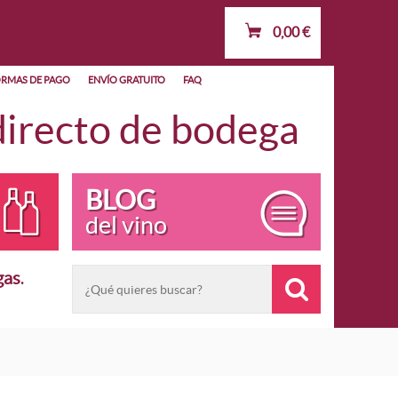
0,00
€
RMAS DE PAGO
ENVÍO GRATUITO
FAQ
recto de bodega
BLOG
del vino
gas
.
OMINACIÓN
POR AÑADA
Vino Joven
España
Vino Crianza
 e IGP
Vino Reserva
Vino de Autor