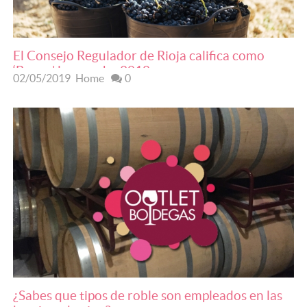
El Consejo Regulador de Rioja califica como
‘Buena’ la cosecha 2018
02/05/2019
Home
0
¿Sabes que tipos de roble son empleados en las