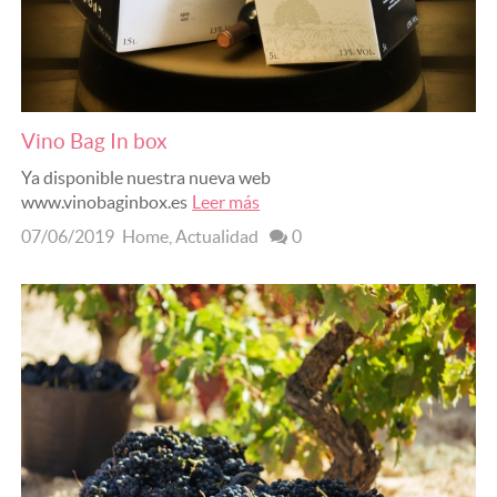
Vino Bag In box
Ya disponible nuestra nueva web
www.vinobaginbox.es
Leer más
07/06/2019
Home
,
Actualidad
0