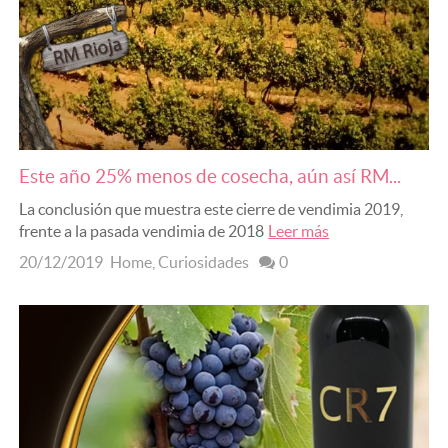
POR TIPO DE VINO
Vino Tinto
Vino Blanco
Vino Verdejo
Este año 25% menos de cosecha, aún así RM...
Vino Rosado
La conclusión que muestra este cierre de vendimia 2019,
frente a la pasada vendimia de 2018
Leer más
Vino Clarete
20/12/2019
Home
,
Curiosidades
0
Sidra Natural
POR DENOMINACIÓN
DOC Rioja