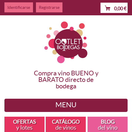
Identificarse
Registrarse
0,00
€
Compra vino BUENO y
BARATO directo de
bodega
MENU
Quiénes somos
OFERTAS
CATÁLOGO
BLOG
y lotes
de vinos
del vino
Ofertas y lotes