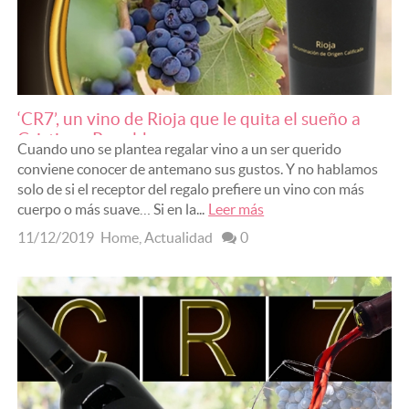
Vinos de España
Otras DOC e IGP
‘CR7’, un vino de Rioja que le quita el sueño a
Cristiano Ronaldo
POR AÑADA
Cuando uno se plantea regalar vino a un ser querido
conviene conocer de antemano sus gustos. Y no hablamos
Vino Joven
solo de si el receptor del regalo prefiere un vino con más
cuerpo o más suave… Si en la...
Leer más
Vino Crianza
11/12/2019
Home
,
Actualidad
0
Vino Reserva
Vino de Autor