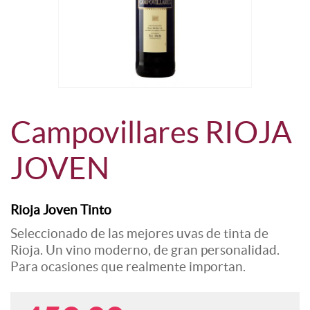
POR TIPO DE VINO
Vino Tinto
Vino Blanco
Vino Verdejo
Campovillares RIOJA
Vino Rosado
JOVEN
Vino Clarete
Rioja Joven Tinto
Sidra Natural
Seleccionado de las mejores uvas de tinta de
Rioja. Un vino moderno, de gran personalidad.
Para ocasiones que realmente importan.
POR DENOMINACIÓN
DOC Rioja