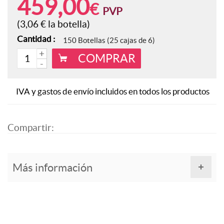
459,00
€
PVP
Vinos de España
(3,06
€
la botella)
Otras DOC e IGP
Cantidad :
150 Botellas (25 cajas de 6)
+
COMPRAR
-
POR AÑADA
IVA y gastos de envío incluidos en todos los productos
Vino Joven
Vino Crianza
Compartir:
Vino Reserva
Más información
Vino de Autor