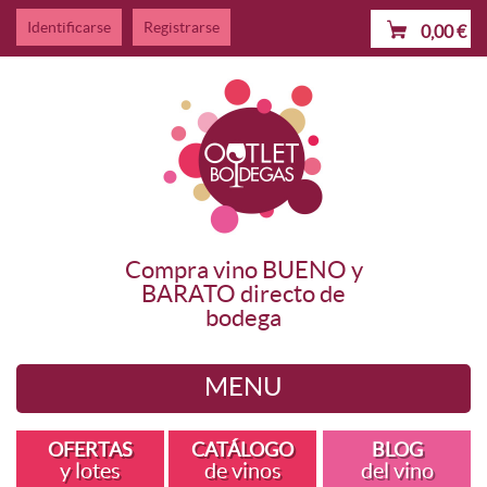
Identificarse
Registrarse
0,00
€
Compra vino BUENO y
BARATO directo de
bodega
MENU
Quiénes somos
OFERTAS
CATÁLOGO
BLOG
y lotes
de vinos
del vino
Ofertas y lotes