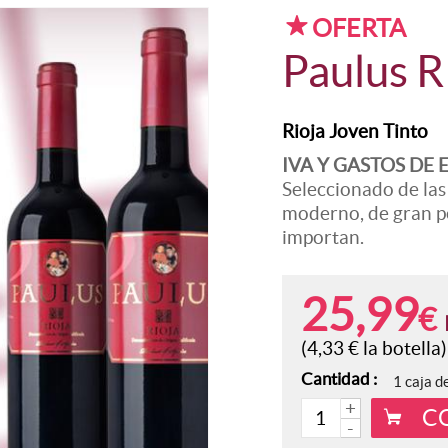
peciales
Vino Clarete
OFERTA
o de vinos
Sidra Natural
ajas de 6 Botellas
Paulus 
Rioja Joven Tinto
IVA Y GASTOS DE
Seleccionado de las
moderno, de gran p
importan.
25,99
€
(4,33
€
la botella)
Cantidad :
1 caja d
+
C
-