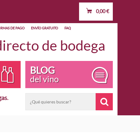
0,00
€
RMAS DE PAGO
ENVÍO GRATUITO
FAQ
recto de bodega
BLOG
del vino
gas
.
OMINACIÓN
POR AÑADA
Vino Joven
España
Vino Crianza
 e IGP
Vino Reserva
Vino de Autor