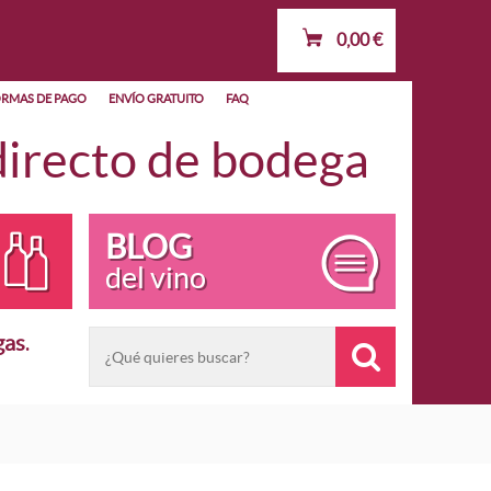
0,00
€
RMAS DE PAGO
ENVÍO GRATUITO
FAQ
recto de bodega
BLOG
del vino
gas
.
OMINACIÓN
POR AÑADA
Vino Joven
España
Vino Crianza
 e IGP
Vino Reserva
Vino de Autor