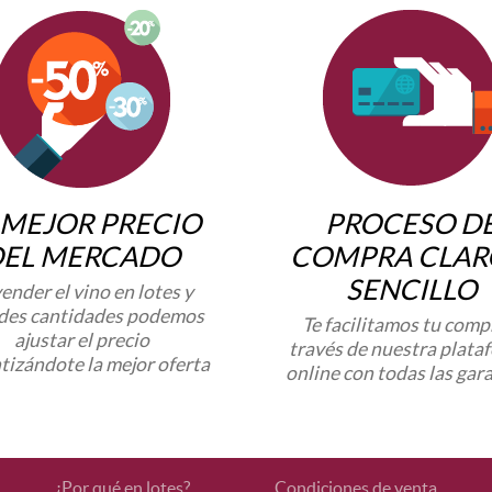
 MEJOR PRECIO
PROCESO D
DEL MERCADO
COMPRA CLAR
SENCILLO
vender el vino en lotes y
des cantidades podemos
Te facilitamos tu comp
ajustar el precio
través de nuestra plata
tizándote la mejor oferta
online con todas las gar
¿Por qué en lotes?
Condiciones de venta