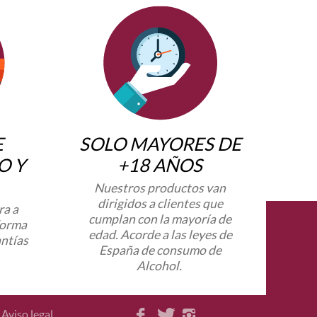
E
SOLO MAYORES DE
O Y
+18 AÑOS
Nuestros productos van
dirigidos a clientes que
ra a
cumplan con la mayoría de
forma
edad. Acorde a las leyes de
antías
España de consumo de
Alcohol.
Aviso legal