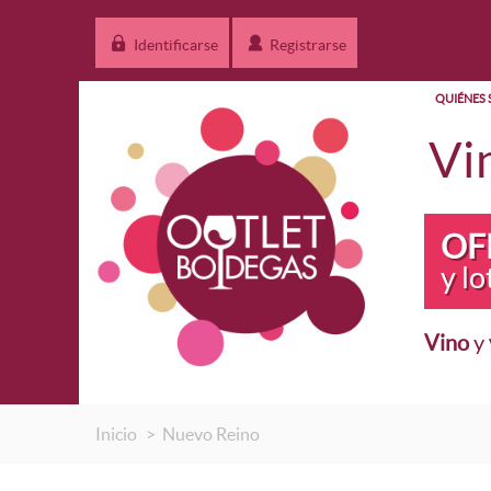
Identificarse
Registrarse
QUIÉNES
Vi
OF
y lo
Vino
y
OFERTA
Vino en
Lotes B
Inicio
>
Nuevo Reino
Packs O
Más ve