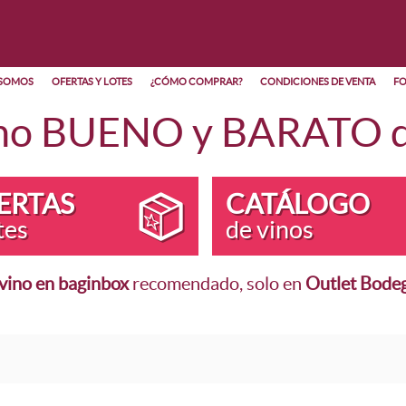
 SOMOS
OFERTAS Y LOTES
¿CÓMO COMPRAR?
CONDICIONES DE VENTA
FO
no BUENO y BARATO di
ERTAS
CATÁLOGO
tes
de vinos
vino en baginbox
recomendado, solo en
Outlet Bode
S Y LOTES
POR TIPO DE VINO
POR DEN
 Bag In Box
Vino Tinto
DOC Rioja
ag in Box
Vino Blanco
Vinos de 
fertas
Vino Verdejo
Otras DOC
ndidos
Vino Rosado