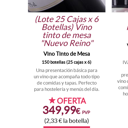
(Lote 25 Cajas x 6
Botellas) Vino
tinto de mesa
"Nuevo Reino"
Vino Tinto de Mesa
IV
150 botellas (25 cajas x 6)
Una presentación básica para
pre
un vino que acompaña todo tipo
vino
de comidas y tapas. Perfecto
comi
para hostelería y menús del día.
ho
OFERTA
349,99
€
PVP
(2,33
€
la botella)