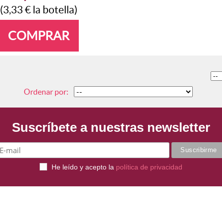
(3,33
€
la botella)
COMPRAR
Ordenar por
Suscríbete a nuestras newsletter
He leído y acepto la
política de privacidad