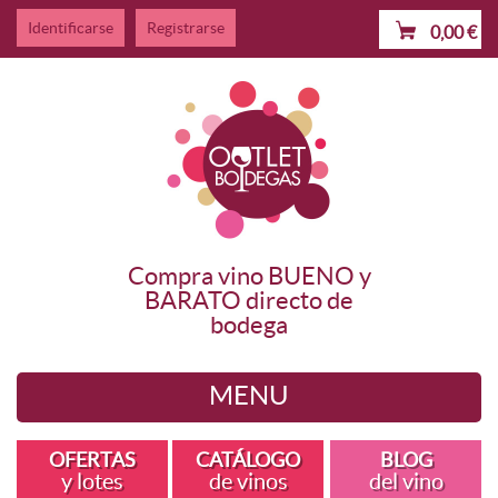
Identificarse
Registrarse
0,00
€
Compra vino BUENO y
BARATO directo de
bodega
MENU
Quiénes somos
OFERTAS
CATÁLOGO
BLOG
y lotes
de vinos
del vino
Ofertas y lotes