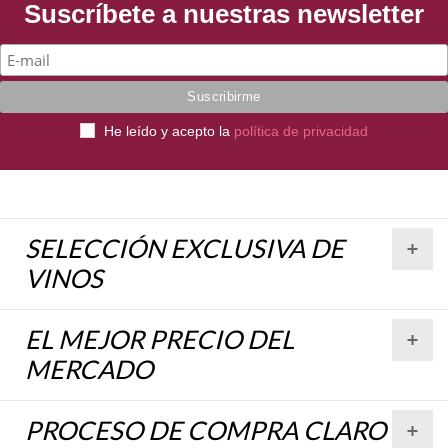
Suscríbete a nuestras newsletter
POR TIPO DE VINO
Vino Tinto
Vino Blanco
He leído y acepto la
política de privacidad
Vino Verdejo
Vino Rosado
SELECCIÓN EXCLUSIVA DE
Vino Clarete
VINOS
Sidra Natural
EL MEJOR PRECIO DEL
MERCADO
POR DENOMINACIÓN
PROCESO DE COMPRA CLARO
DOC Rioja