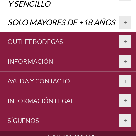
Y SENCILLO
Vinos de España
SOLO MAYORES DE +18 AÑOS
Otras DOC e IGP
OUTLET BODEGAS
POR AÑADA
Vino Joven
INFORMACIÓN
Vino Crianza
AYUDA Y CONTACTO
Vino Reserva
INFORMACIÓN LEGAL
Vino de Autor
SÍGUENOS